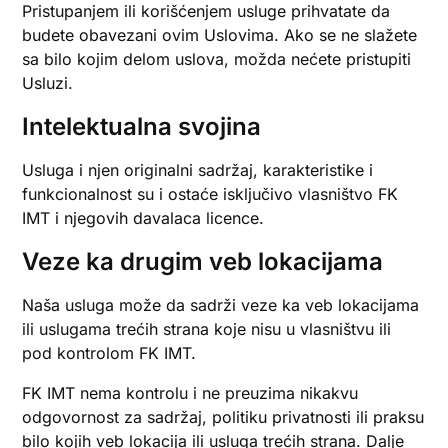
Pristupanjem ili korišćenjem usluge prihvatate da
budete obavezani ovim Uslovima. Ako se ne slažete
sa bilo kojim delom uslova, možda nećete pristupiti
Usluzi.
Intelektualna svojina
Usluga i njen originalni sadržaj, karakteristike i
funkcionalnost su i ostaće isključivo vlasništvo FK
IMT i njegovih davalaca licence.
Veze ka drugim veb lokacijama
Naša usluga može da sadrži veze ka veb lokacijama
ili uslugama trećih strana koje nisu u vlasništvu ili
pod kontrolom FK IMT.
FK IMT nema kontrolu i ne preuzima nikakvu
odgovornost za sadržaj, politiku privatnosti ili praksu
bilo kojih veb lokacija ili usluga trećih strana. Dalje