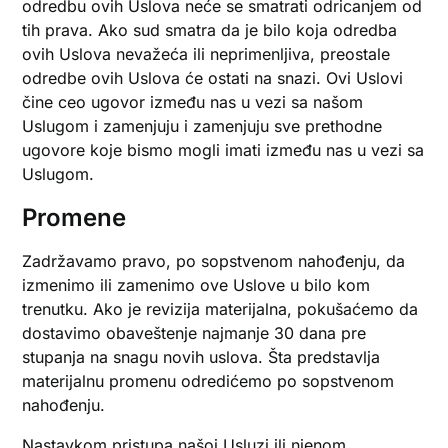
odredbu ovih Uslova neće se smatrati odricanjem od
tih prava. Ako sud smatra da je bilo koja odredba
ovih Uslova nevažeća ili neprimenljiva, preostale
odredbe ovih Uslova će ostati na snazi. Ovi Uslovi
čine ceo ugovor između nas u vezi sa našom
Uslugom i zamenjuju i zamenjuju sve prethodne
ugovore koje bismo mogli imati između nas u vezi sa
Uslugom.
Promene
Zadržavamo pravo, po sopstvenom nahođenju, da
izmenimo ili zamenimo ove Uslove u bilo kom
trenutku. Ako je revizija materijalna, pokušaćemo da
dostavimo obaveštenje najmanje 30 dana pre
stupanja na snagu novih uslova. Šta predstavlja
materijalnu promenu odredićemo po sopstvenom
nahođenju.
Nastavkom pristupa našoj Usluzi ili njenom