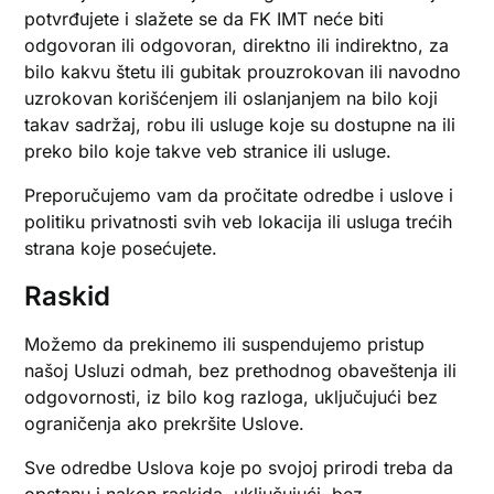
potvrđujete i slažete se da FK IMT neće biti
odgovoran ili odgovoran, direktno ili indirektno, za
bilo kakvu štetu ili gubitak prouzrokovan ili navodno
uzrokovan korišćenjem ili oslanjanjem na bilo koji
takav sadržaj, robu ili usluge koje su dostupne na ili
preko bilo koje takve veb stranice ili usluge.
Preporučujemo vam da pročitate odredbe i uslove i
politiku privatnosti svih veb lokacija ili usluga trećih
strana koje posećujete.
Raskid
Možemo da prekinemo ili suspendujemo pristup
našoj Usluzi odmah, bez prethodnog obaveštenja ili
odgovornosti, iz bilo kog razloga, uključujući bez
ograničenja ako prekršite Uslove.
Sve odredbe Uslova koje po svojoj prirodi treba da
opstanu i nakon raskida, uključujući, bez