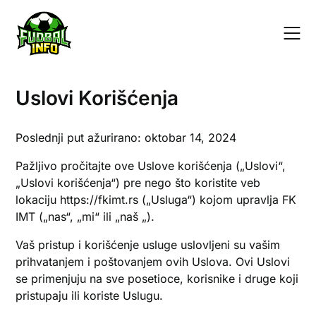
Skip
to
content
Uslovi Korišćenja
Poslednji put ažurirano: oktobar 14, 2024
Pažljivo pročitajte ove Uslove korišćenja („Uslovi“,
„Uslovi korišćenja“) pre nego što koristite veb
lokaciju https://fkimt.rs („Usluga“) kojom upravlja FK
IMT („nas“, „mi“ ili „naš „).
Vaš pristup i korišćenje usluge uslovljeni su vašim
prihvatanjem i poštovanjem ovih Uslova. Ovi Uslovi
se primenjuju na sve posetioce, korisnike i druge koji
pristupaju ili koriste Uslugu.